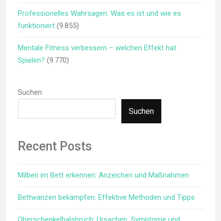
Professionelles Wahrsagen: Was es ist und wie es
funktioniert
(9.855)
Mentale Fitness verbessern – welchen Effekt hat
Spielen?
(9.770)
Suchen
Suchen
Recent Posts
Milben im Bett erkennen: Anzeichen und Maßnahmen
Bettwanzen bekämpfen: Effektive Methoden und Tipps
Oberschenkelhalsbruch: Ursachen, Symptome und