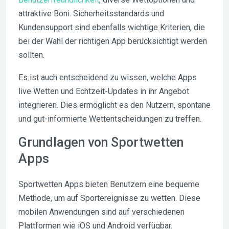
attraktive Boni. Sicherheitsstandards und
Kundensupport sind ebenfalls wichtige Kriterien, die
bei der Wahl der richtigen App berücksichtigt werden
sollten.
Es ist auch entscheidend zu wissen, welche Apps
live Wetten und Echtzeit-Updates in ihr Angebot
integrieren. Dies ermöglicht es den Nutzern, spontane
und gut-informierte Wettentscheidungen zu treffen.
Grundlagen von Sportwetten
Apps
Sportwetten Apps bieten Benutzern eine bequeme
Methode, um auf Sportereignisse zu wetten. Diese
mobilen Anwendungen sind auf verschiedenen
Plattformen wie iOS und Android verfügbar.