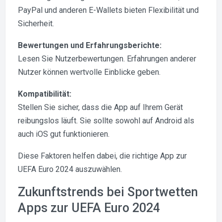
PayPal und anderen E-Wallets bieten Flexibilität und
Sicherheit.
Bewertungen und Erfahrungsberichte:
Lesen Sie Nutzerbewertungen. Erfahrungen anderer
Nutzer können wertvolle Einblicke geben.
Kompatibilität:
Stellen Sie sicher, dass die App auf Ihrem Gerät
reibungslos läuft. Sie sollte sowohl auf Android als
auch iOS gut funktionieren.
Diese Faktoren helfen dabei, die richtige App zur
UEFA Euro 2024 auszuwählen.
Zukunftstrends bei Sportwetten
Apps zur UEFA Euro 2024