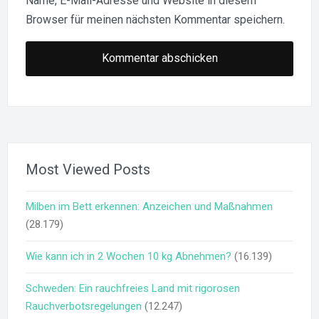
Name, E-Mail-Adresse und Website in diesem
Browser für meinen nächsten Kommentar speichern.
Most Viewed Posts
Milben im Bett erkennen: Anzeichen und Maßnahmen
(28.179)
Wie kann ich in 2 Wochen 10 kg Abnehmen?
(16.139)
Schweden: Ein rauchfreies Land mit rigorosen
Rauchverbotsregelungen
(12.247)