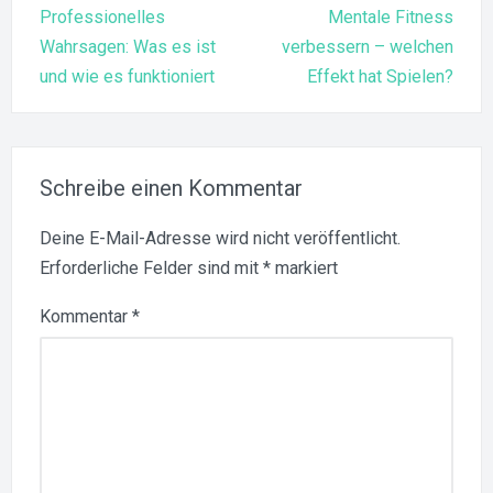
Professionelles
Mentale Fitness
Wahrsagen: Was es ist
verbessern – welchen
und wie es funktioniert
Effekt hat Spielen?
Schreibe einen Kommentar
Deine E-Mail-Adresse wird nicht veröffentlicht.
Erforderliche Felder sind mit
*
markiert
Kommentar
*