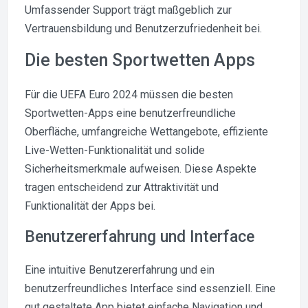
Umfassender Support trägt maßgeblich zur
Vertrauensbildung und Benutzerzufriedenheit bei.
Die besten Sportwetten Apps
Für die UEFA Euro 2024 müssen die besten
Sportwetten-Apps eine benutzerfreundliche
Oberfläche, umfangreiche Wettangebote, effiziente
Live-Wetten-Funktionalität und solide
Sicherheitsmerkmale aufweisen. Diese Aspekte
tragen entscheidend zur Attraktivität und
Funktionalität der Apps bei.
Benutzererfahrung und Interface
Eine intuitive Benutzererfahrung und ein
benutzerfreundliches Interface sind essenziell. Eine
gut gestaltete App bietet einfache Navigation und