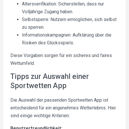
Altersverifikation: Sicherstellen, dass nur
Volljährige Zugang haben.
Selbstsperre: Nutzern ermöglichen, sich selbst
zu sperren.
Informationskampagnen: Aufklärung über die
Risiken des Glücksspiels.
Diese Vorgaben sorgen für ein sicheres und faires
Wettumfeld.
Tipps zur Auswahl einer
Sportwetten App
Die Auswahl der passenden Sportwetten App ist
entscheidend für ein angenehmes Wetterlebnis. Hier
sind einige wichtige Kriterien:
Benutzerfreundlichkeit: