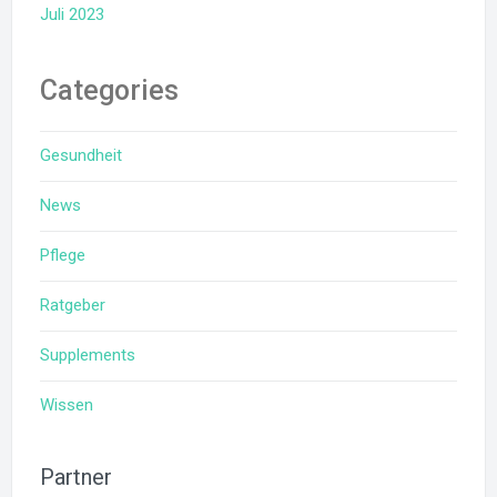
Juli 2023
Categories
Gesundheit
News
Pflege
Ratgeber
Supplements
Wissen
Partner