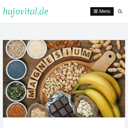
Direkt
hajovital.de
zum
Menü
Su
Inhalt